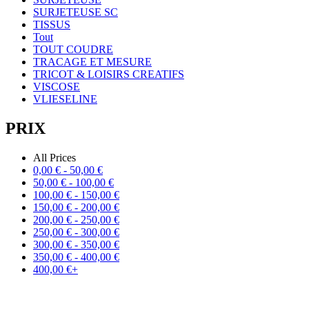
SURJETEUSE SC
TISSUS
Tout
TOUT COUDRE
TRACAGE ET MESURE
TRICOT & LOISIRS CREATIFS
VISCOSE
VLIESELINE
PRIX
All Prices
0,00
€
-
50,00
€
50,00
€
-
100,00
€
100,00
€
-
150,00
€
150,00
€
-
200,00
€
200,00
€
-
250,00
€
250,00
€
-
300,00
€
300,00
€
-
350,00
€
350,00
€
-
400,00
€
400,00
€
+