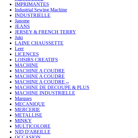
IMPRIMANTES
Industrial Sewing Machine
INDUSTRIELLE
Janome
JEANS
JERSEY & FRENCH TERRY
Juki
LAINE CHAUSSETTE
Leer
LICENCES
LOISIRS CREATIFS
MACHINE
MACHINE A COUDRE
MACHINE A COUDRE
MACHINE A COUDRE --
MACHINE DE DECOUPE & PLUS
MACHINE INDUSTRIELLE
Marques
MECANIQUE
MERCERIE
METALLISE
MINKY
MULTICOLORE
NID D'ABEILLE
OCCASION