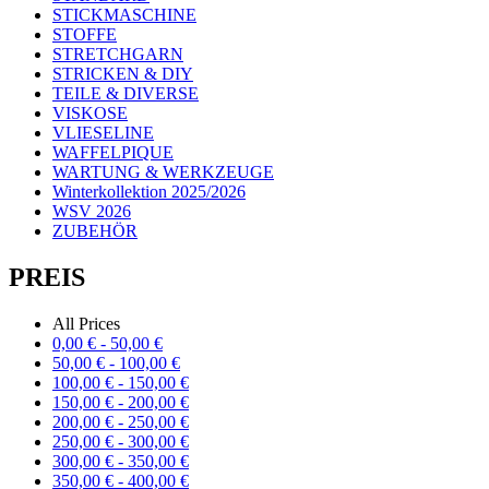
STICKMASCHINE
STOFFE
STRETCHGARN
STRICKEN & DIY
TEILE & DIVERSE
VISKOSE
VLIESELINE
WAFFELPIQUE
WARTUNG & WERKZEUGE
Winterkollektion 2025/2026
WSV 2026
ZUBEHÖR
PREIS
All Prices
0,00
€
-
50,00
€
50,00
€
-
100,00
€
100,00
€
-
150,00
€
150,00
€
-
200,00
€
200,00
€
-
250,00
€
250,00
€
-
300,00
€
300,00
€
-
350,00
€
350,00
€
-
400,00
€