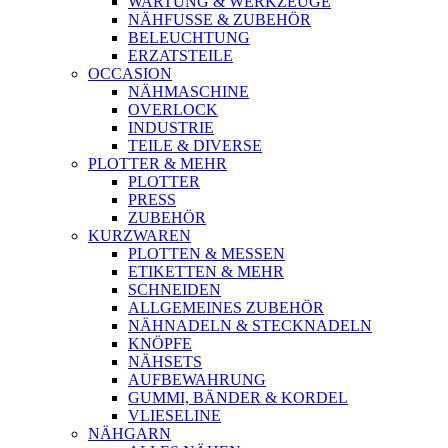
WARTUNG & WERKZEUGE
NÄHFUSSE & ZUBEHÖR
BELEUCHTUNG
ERZATSTEILE
OCCASION
NÄHMASCHINE
OVERLOCK
INDUSTRIE
TEILE & DIVERSE
PLOTTER & MEHR
PLOTTER
PRESS
ZUBEHÖR
KURZWAREN
PLOTTEN & MESSEN
ETIKETTEN & MEHR
SCHNEIDEN
ALLGEMEINES ZUBEHÖR
NÄHNADELN & STECKNADELN
KNÖPFE
NÄHSETS
AUFBEWAHRUNG
GUMMI, BÄNDER & KORDEL
VLIESELINE
NÄHGARN