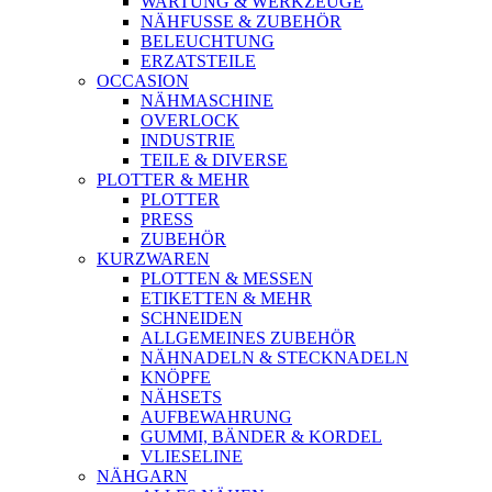
WARTUNG & WERKZEUGE
NÄHFUSSE & ZUBEHÖR
BELEUCHTUNG
ERZATSTEILE
OCCASION
NÄHMASCHINE
OVERLOCK
INDUSTRIE
TEILE & DIVERSE
PLOTTER & MEHR
PLOTTER
PRESS
ZUBEHÖR
KURZWAREN
PLOTTEN & MESSEN
ETIKETTEN & MEHR
SCHNEIDEN
ALLGEMEINES ZUBEHÖR
NÄHNADELN & STECKNADELN
KNÖPFE
NÄHSETS
AUFBEWAHRUNG
GUMMI, BÄNDER & KORDEL
VLIESELINE
NÄHGARN