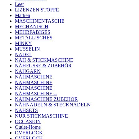
Leer
LIZENZEN STOFFE
Marken
MASCHINENTASCHE
MECHANISCH
MEHRFABIGES
METALLISCHES
MINKY
MUSSELIN
NADEL
NÄH & STICKMASCHINE
NÄHFUSSE & ZUBEHÖR
NÄHGARN
NÄHMASCHINE
NÄHMASCHINE
NÄHMASCHINE
NÄHMASCHINE --
NÄHMASCHINE ZUBEHÖR
NÄHNADELN & STECKNADELN
NÄHSETS
NUR STICKMASCHINE
OCCASION
Outlet-Home
OVERLOCK
OVERLOCK