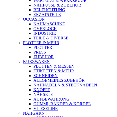
WARTUNG & WERKZEUGE
NÄHFUSSE & ZUBEHÖR
BELEUCHTUNG
ERZATSTEILE
OCCASION
NÄHMASCHINE
OVERLOCK
INDUSTRIE
TEILE & DIVERSE
PLOTTER & MEHR
PLOTTER
PRESS
ZUBEHÖR
KURZWAREN
PLOTTEN & MESSEN
ETIKETTEN & MEHR
SCHNEIDEN
ALLGEMEINES ZUBEHÖR
NÄHNADELN & STECKNADELN
KNÖPFE
NÄHSETS
AUFBEWAHRUNG
GUMMI, BÄNDER & KORDEL
VLIESELINE
NÄHGARN