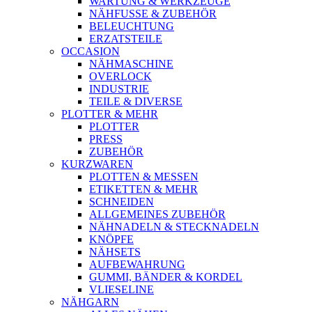
WARTUNG & WERKZEUGE
NÄHFUSSE & ZUBEHÖR
BELEUCHTUNG
ERZATSTEILE
OCCASION
NÄHMASCHINE
OVERLOCK
INDUSTRIE
TEILE & DIVERSE
PLOTTER & MEHR
PLOTTER
PRESS
ZUBEHÖR
KURZWAREN
PLOTTEN & MESSEN
ETIKETTEN & MEHR
SCHNEIDEN
ALLGEMEINES ZUBEHÖR
NÄHNADELN & STECKNADELN
KNÖPFE
NÄHSETS
AUFBEWAHRUNG
GUMMI, BÄNDER & KORDEL
VLIESELINE
NÄHGARN