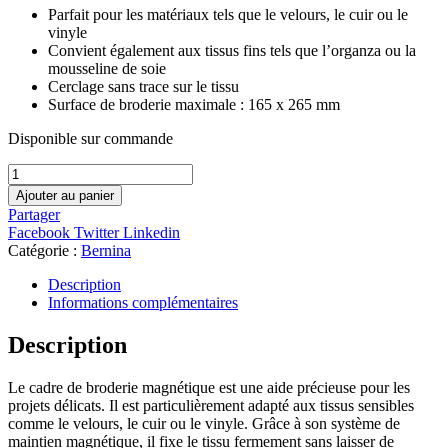
Parfait pour les matériaux tels que le velours, le cuir ou le
vinyle
Convient également aux tissus fins tels que l’organza ou la
mousseline de soie
Cerclage sans trace sur le tissu
Surface de broderie maximale : 165 x 265 mm
Disponible sur commande
quantité
de
Ajouter au panier
Cadre
Partager
de
Facebook
Twitter
Linkedin
broderie
Catégorie :
Bernina
moyen
magnétique
Description
BERNINA
Informations complémentaires
1089947000
Description
Le cadre de broderie magnétique est une aide précieuse pour les
projets délicats. Il est particulièrement adapté aux tissus sensibles
comme le velours, le cuir ou le vinyle. Grâce à son système de
maintien magnétique, il fixe le tissu fermement sans laisser de