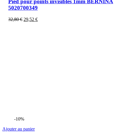
Pied pour points invisibles 1mm BERNINA
5020700349
32,80
€
29,52
€
-10%
Ajouter au panier