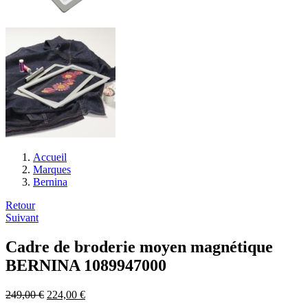
Accueil
Marques
Bernina
Navigation
Retour
Suivant
de
l’article
Cadre de broderie moyen magnétique
BERNINA 1089947000
249,00
€
224,00
€