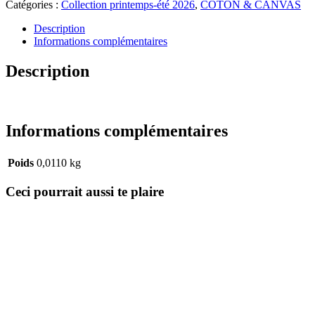
Catégories :
Collection printemps-été 2026
,
COTON & CANVAS
de
la
Description
ferme
Informations complémentaires
06283.004
Description
Informations complémentaires
Poids
0,0110 kg
Ceci pourrait aussi te plaire