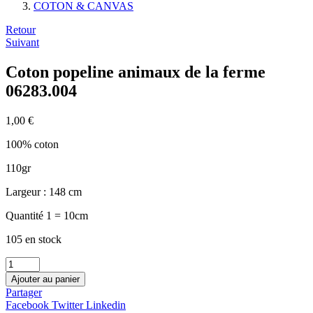
COTON & CANVAS
Navigation
Retour
Suivant
de
l’article
Coton popeline animaux de la ferme
06283.004
1,00
€
100% coton
110gr
Largeur : 148 cm
Quantité 1 = 10cm
105 en stock
quantité
de
Ajouter au panier
Coton
Partager
popeline
Facebook
Twitter
Linkedin
animaux