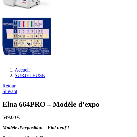
Accueil
SURJETEUSE
Navigation
Retour
Suivant
de
l’article
Elna 664PRO – Modèle d’expo
549,00
€
Modèle d’exposition – Etat neuf !