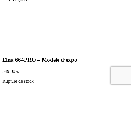
Elna 664PRO – Modèle d’expo
549,00
€
Rupture de stock
©2022 Maison Schwind SARL-S |
Mentions légales
|
Données
personnelles
|
CGV
Français
Deutsch