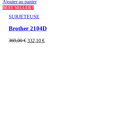
Ajouter au panier
BEST SELLER !
SURJETEUSE
Brother 2104D
369,00
€
332,10
€