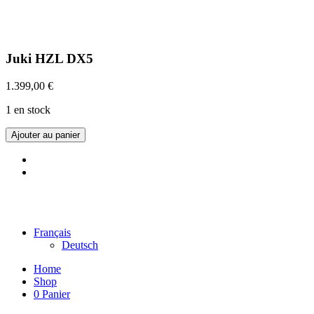
Juki HZL DX5
1.399,00
€
1 en stock
Ajouter au panier
©2022 Maison Schwind SARL-S |
Mentions légales
|
Données
personnelles
|
CGV
Français
Deutsch
Home
Shop
0
Panier