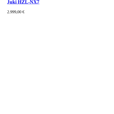
Juki HZL-NX7
2.999,00
€