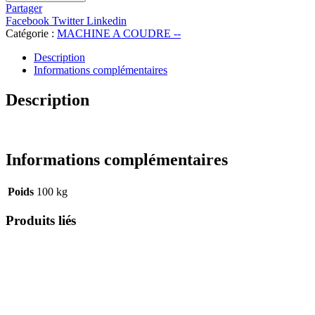
SEWMAQ
Partager
SWD-
Facebook
Twitter
Linkedin
840HS-
Catégorie :
MACHINE A COUDRE --
7
Description
Informations complémentaires
Description
Informations complémentaires
Poids
100 kg
Produits liés