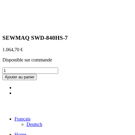
SEWMAQ SWD-840HS-7
1.064,70
€
Disponible sur commande
quantité
de
Ajouter au panier
SEWMAQ
SWD-
840HS-
7
©2022 Maison Schwind SARL-S |
Mentions légales
|
Données
personnelles
|
CGV
Français
Deutsch
Home