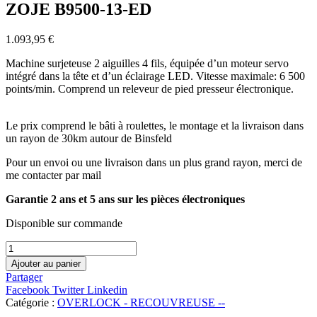
l’article
ZOJE B9500-13-ED
1.093,95
€
Machine surjeteuse 2 aiguilles 4 fils, équipée d’un moteur servo
intégré dans la tête et d’un éclairage LED. Vitesse maximale: 6 500
points/min. Comprend un releveur de pied presseur électronique.
Le prix comprend le bâti à roulettes, le montage et la livraison dans
un rayon de 30km autour de Binsfeld
Pour un envoi ou une livraison dans un plus grand rayon, merci de
me contacter par mail
Garantie 2 ans et 5 ans sur les pièces électroniques
Disponible sur commande
quantité
de
Ajouter au panier
ZOJE
Partager
B9500-
Facebook
Twitter
Linkedin
13-
Catégorie :
OVERLOCK - RECOUVREUSE --
ED