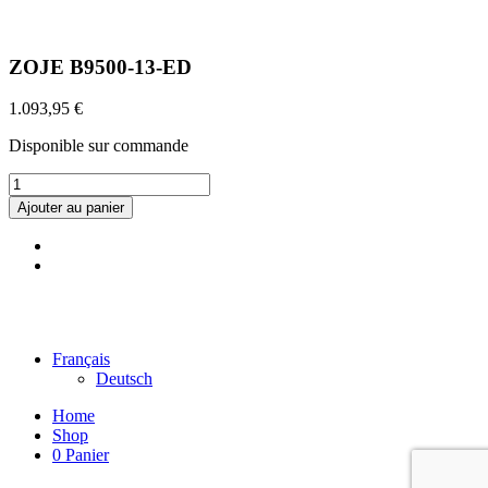
ZOJE B9500-13-ED
1.093,95
€
Disponible sur commande
quantité
de
Ajouter au panier
ZOJE
B9500-
13-
ED
©2022 Maison Schwind SARL-S |
Mentions légales
|
Données
personnelles
|
CGV
Français
Deutsch
Home
Shop
0
Panier