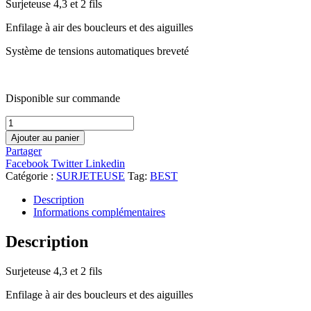
Surjeteuse 4,3 et 2 fils
Enfilage à air des boucleurs et des aiguilles
Système de tensions automatiques breveté
Disponible sur commande
quantité
de
Ajouter au panier
Babylock
Partager
Acclaim
Facebook
Twitter
Linkedin
Catégorie :
SURJETEUSE
Tag:
BEST
Description
Informations complémentaires
Description
Surjeteuse 4,3 et 2 fils
Enfilage à air des boucleurs et des aiguilles