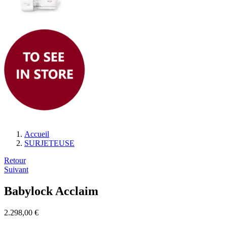
Accueil
SURJETEUSE
Navigation
Retour
Suivant
de
l’article
Babylock Acclaim
2.298,00
€