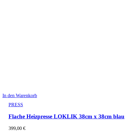
In den Warenkorb
PRESS
Flache Heizpresse LOKLIK 38cm x 38cm blau
399,00
€