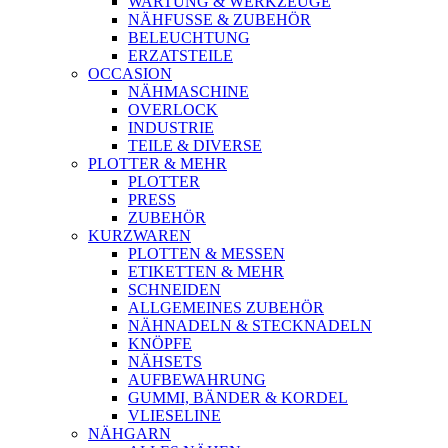
WARTUNG & WERKZEUGE
NÄHFUSSE & ZUBEHÖR
BELEUCHTUNG
ERZATSTEILE
OCCASION
NÄHMASCHINE
OVERLOCK
INDUSTRIE
TEILE & DIVERSE
PLOTTER & MEHR
PLOTTER
PRESS
ZUBEHÖR
KURZWAREN
PLOTTEN & MESSEN
ETIKETTEN & MEHR
SCHNEIDEN
ALLGEMEINES ZUBEHÖR
NÄHNADELN & STECKNADELN
KNÖPFE
NÄHSETS
AUFBEWAHRUNG
GUMMI, BÄNDER & KORDEL
VLIESELINE
NÄHGARN