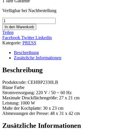
1 Jahr Garantie
Verfügbar bei Nachbestellung
Flache
Heizpresse
In den Warenkorb
Craft
Teilen
Express
Facebook
Twitter
Linkedin
Hobby
Kategorie:
PRESS
30
x
Beschreibung
23
Zusätzliche Informationen
cm
Blau
Beschreibung
Menge
Produktcode: CEHBP2330LB
Blaue Farbe
Stromversorgung: 220 V / 50 ~ 60 Hz
Maximale Druckflächengröße: 27 x 21 cm
Leistung: 1000 W
Maße der Kochplatte: 30 x 23 cm
Abmessungen der Presse: 48 x 31 x 42 cm
Zusätzliche Informationen