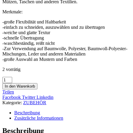
Mützen, Taschen und anderen Textilien.
Merkmale:
-große Flexibilität und Haltbarkeit
-einfach zu schneiden, auszuwählen und zu übertragen
-weiche und glatte Textur
-schnelle Übertragung
-waschbeständig, reißt nicht
-Zur Verwendung auf Baumwolle, Polyester, Baumwoll-Polyester-
Mischungen, Leder und anderen Materialien
-große Auswahl an Mustern und Farben
2 vorrätig
Flexfolie
leuchtend
In den Warenkorb
pink
Teilen
Craft
Facebook
Twitter
Linkedin
Express
Kategorie:
ZUBEHÖR
Menge
Beschreibung
Zusätzliche Informationen
Beschreibung