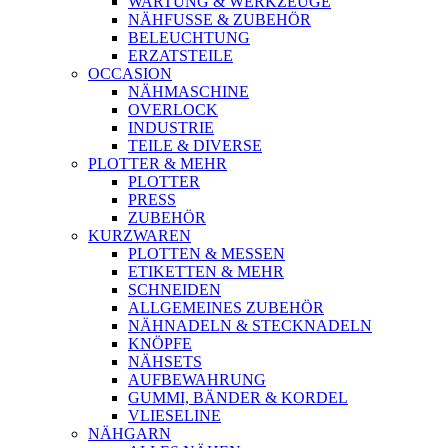
WARTUNG & WERKZEUGE
NÄHFUSSE & ZUBEHÖR
BELEUCHTUNG
ERZATSTEILE
OCCASION
NÄHMASCHINE
OVERLOCK
INDUSTRIE
TEILE & DIVERSE
PLOTTER & MEHR
PLOTTER
PRESS
ZUBEHÖR
KURZWAREN
PLOTTEN & MESSEN
ETIKETTEN & MEHR
SCHNEIDEN
ALLGEMEINES ZUBEHÖR
NÄHNADELN & STECKNADELN
KNÖPFE
NÄHSETS
AUFBEWAHRUNG
GUMMI, BÄNDER & KORDEL
VLIESELINE
NÄHGARN