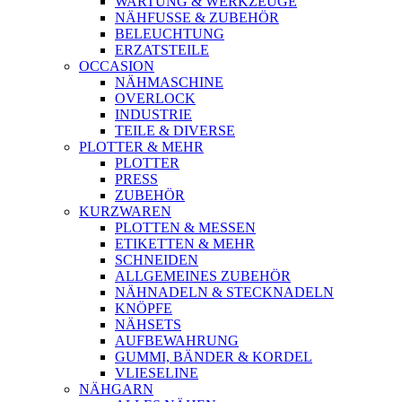
WARTUNG & WERKZEUGE
NÄHFUSSE & ZUBEHÖR
BELEUCHTUNG
ERZATSTEILE
OCCASION
NÄHMASCHINE
OVERLOCK
INDUSTRIE
TEILE & DIVERSE
PLOTTER & MEHR
PLOTTER
PRESS
ZUBEHÖR
KURZWAREN
PLOTTEN & MESSEN
ETIKETTEN & MEHR
SCHNEIDEN
ALLGEMEINES ZUBEHÖR
NÄHNADELN & STECKNADELN
KNÖPFE
NÄHSETS
AUFBEWAHRUNG
GUMMI, BÄNDER & KORDEL
VLIESELINE
NÄHGARN