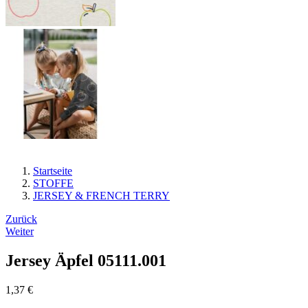
Startseite
STOFFE
JERSEY & FRENCH TERRY
Beitrags-
Zurück
Weiter
Navigation
Jersey Äpfel 05111.001
1,37
€