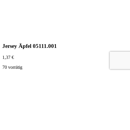
Jersey Äpfel 05111.001
1,37
€
70 vorrätig
Jersey
Äpfel
In den Warenkorb
05111.001
Menge
©2022 Maison Schwind SARL-S |
Impressum
|
Datenschutz
|
AGB
Deutsch
Home