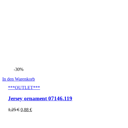
-30%
In den Warenkorb
***OUTLET***
Jersey ornament 07146.119
1,25
€
0,88
€