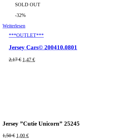
SOLD OUT
-32%
Weiterlesen
***OUTLET***
Jersey Cars© 200410.0801
2,17
€
1,47
€
Jersey ”Cutie Unicorn” 25245
1,50
€
1,00
€