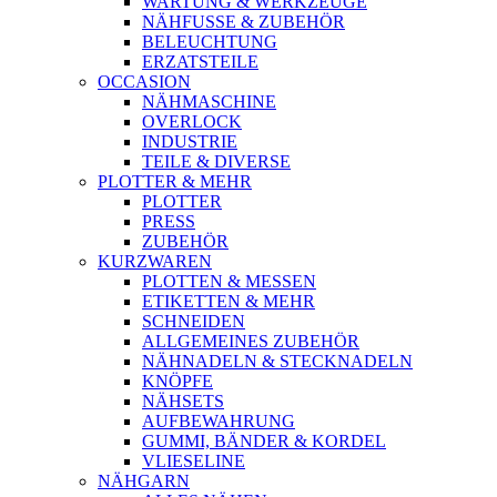
WARTUNG & WERKZEUGE
NÄHFUSSE & ZUBEHÖR
BELEUCHTUNG
ERZATSTEILE
OCCASION
NÄHMASCHINE
OVERLOCK
INDUSTRIE
TEILE & DIVERSE
PLOTTER & MEHR
PLOTTER
PRESS
ZUBEHÖR
KURZWAREN
PLOTTEN & MESSEN
ETIKETTEN & MEHR
SCHNEIDEN
ALLGEMEINES ZUBEHÖR
NÄHNADELN & STECKNADELN
KNÖPFE
NÄHSETS
AUFBEWAHRUNG
GUMMI, BÄNDER & KORDEL
VLIESELINE
NÄHGARN