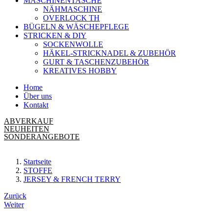
MASCHINENTASCHE
NÄHMASCHINE
OVERLOCK TH
BÜGELN & WÄSCHEPFLEGE
STRICKEN & DIY
SOCKENWOLLE
HÄKEL-STRICKNADEL & ZUBEHÖR
GURT & TASCHENZUBEHÖR
KREATIVES HOBBY
Home
Über uns
Kontakt
ABVERKAUF
NEUHEITEN
SONDERANGEBOTE
Startseite
STOFFE
JERSEY & FRENCH TERRY
Beitrags-
Zurück
Weiter
Navigation