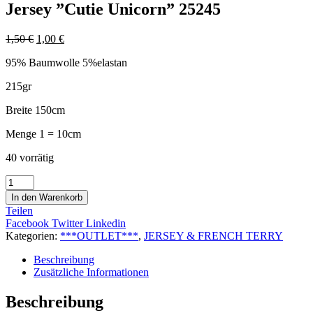
Jersey ”Cutie Unicorn” 25245
1,50
€
1,00
€
95% Baumwolle 5%elastan
215gr
Breite 150cm
Menge 1 = 10cm
40 vorrätig
Jersey
''Cutie
In den Warenkorb
Unicorn''
Teilen
25245
Facebook
Twitter
Linkedin
Menge
Kategorien:
***OUTLET***
,
JERSEY & FRENCH TERRY
Beschreibung
Zusätzliche Informationen
Beschreibung