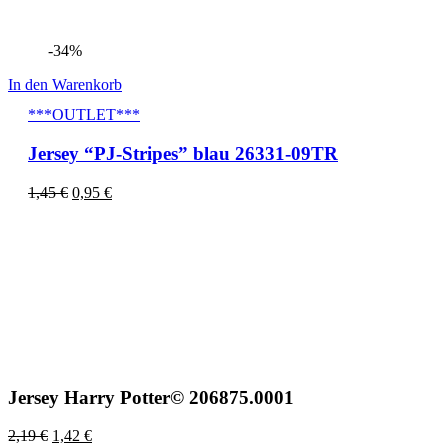
-34%
In den Warenkorb
***OUTLET***
Jersey “PJ-Stripes” blau 26331-09TR
1,45
€
0,95
€
Jersey Harry Potter© 206875.0001
2,19
€
1,42
€