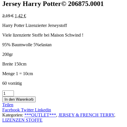
Jersey Harry Potter© 206875.0001
2,19
€
1,42
€
Harry Potter Lizenzierter Jerseystoff
Viele lizenzierte Stoffe bei Maison Schwind !
95% Baumwolle 5%elastan
200gr
Breite 150cm
Menge 1 = 10cm
60 vorrätig
Jersey
Harry
In den Warenkorb
Potter©
Teilen
206875.0001
Facebook
Twitter
Linkedin
Menge
Kategorien:
***OUTLET***
,
JERSEY & FRENCH TERRY
,
LIZENZEN STOFFE