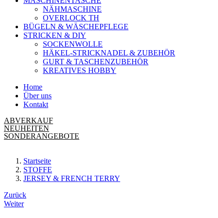
MASCHINENTASCHE
NÄHMASCHINE
OVERLOCK TH
BÜGELN & WÄSCHEPFLEGE
STRICKEN & DIY
SOCKENWOLLE
HÄKEL-STRICKNADEL & ZUBEHÖR
GURT & TASCHENZUBEHÖR
KREATIVES HOBBY
Home
Über uns
Kontakt
ABVERKAUF
NEUHEITEN
SONDERANGEBOTE
Startseite
STOFFE
JERSEY & FRENCH TERRY
Beitrags-
Zurück
Weiter
Navigation