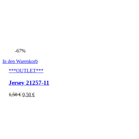
-67%
In den Warenkorb
***OUTLET***
Jersey 21257-11
1,50
€
0,50
€