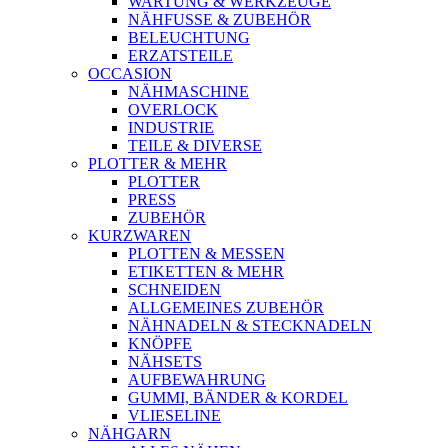
WARTUNG & WERKZEUGE
NÄHFUSSE & ZUBEHÖR
BELEUCHTUNG
ERZATSTEILE
OCCASION
NÄHMASCHINE
OVERLOCK
INDUSTRIE
TEILE & DIVERSE
PLOTTER & MEHR
PLOTTER
PRESS
ZUBEHÖR
KURZWAREN
PLOTTEN & MESSEN
ETIKETTEN & MEHR
SCHNEIDEN
ALLGEMEINES ZUBEHÖR
NÄHNADELN & STECKNADELN
KNÖPFE
NÄHSETS
AUFBEWAHRUNG
GUMMI, BÄNDER & KORDEL
VLIESELINE
NÄHGARN