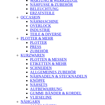
WARTUNG & WERKZEUGE
NÄHFUSSE & ZUBEHÖR
BELEUCHTUNG
ERZATSTEILE
OCCASION
NÄHMASCHINE
OVERLOCK
INDUSTRIE
TEILE & DIVERSE
PLOTTER & MEHR
PLOTTER
PRESS
ZUBEHÖR
KURZWAREN
PLOTTEN & MESSEN
ETIKETTEN & MEHR
SCHNEIDEN
ALLGEMEINES ZUBEHÖR
NÄHNADELN & STECKNADELN
KNÖPFE
NÄHSETS
AUFBEWAHRUNG
GUMMI, BÄNDER & KORDEL
VLIESELINE
NÄHGARN