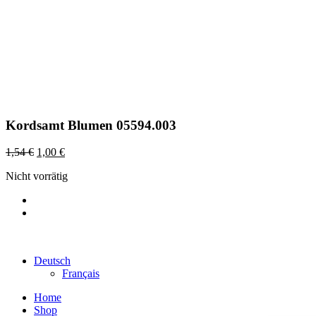
Kordsamt Blumen 05594.003
1,54
€
1,00
€
Nicht vorrätig
©2022 Maison Schwind SARL-S |
Impressum
|
Datenschutz
|
AGB
Deutsch
Français
Home
Shop