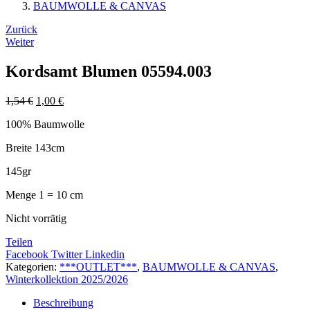
BAUMWOLLE & CANVAS
Beitrags-
Zurück
Weiter
Navigation
Kordsamt Blumen 05594.003
1,54
€
1,00
€
100% Baumwolle
Breite 143cm
145gr
Menge 1 = 10 cm
Nicht vorrätig
Teilen
Facebook
Twitter
Linkedin
Kategorien:
***OUTLET***
,
BAUMWOLLE & CANVAS
,
Winterkollektion 2025/2026
Beschreibung