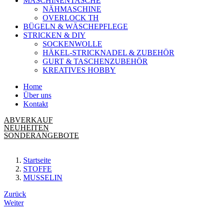
MASCHINENTASCHE
NÄHMASCHINE
OVERLOCK TH
BÜGELN & WÄSCHEPFLEGE
STRICKEN & DIY
SOCKENWOLLE
HÄKEL-STRICKNADEL & ZUBEHÖR
GURT & TASCHENZUBEHÖR
KREATIVES HOBBY
Home
Über uns
Kontakt
ABVERKAUF
NEUHEITEN
SONDERANGEBOTE
Startseite
STOFFE
MUSSELIN
Beitrags-
Zurück
Weiter
Navigation