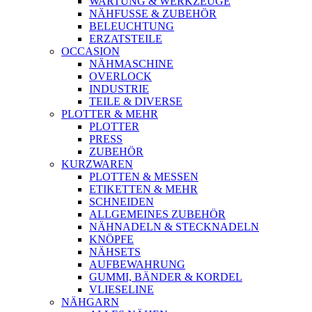
WARTUNG & WERKZEUGE
NÄHFUSSE & ZUBEHÖR
BELEUCHTUNG
ERZATSTEILE
OCCASION
NÄHMASCHINE
OVERLOCK
INDUSTRIE
TEILE & DIVERSE
PLOTTER & MEHR
PLOTTER
PRESS
ZUBEHÖR
KURZWAREN
PLOTTEN & MESSEN
ETIKETTEN & MEHR
SCHNEIDEN
ALLGEMEINES ZUBEHÖR
NÄHNADELN & STECKNADELN
KNÖPFE
NÄHSETS
AUFBEWAHRUNG
GUMMI, BÄNDER & KORDEL
VLIESELINE
NÄHGARN