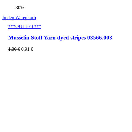
-30%
In den Warenkorb
***OUTLET***
Musselin Stoff Yarn dyed stripes 03566.003
1,30
€
0,91
€