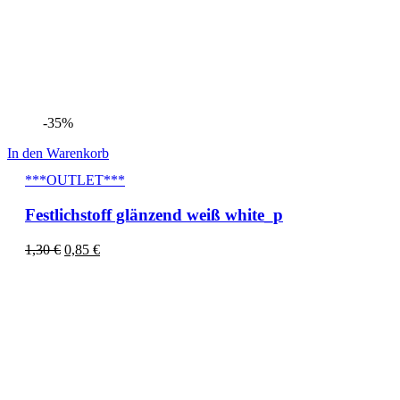
-35%
In den Warenkorb
***OUTLET***
Festlichstoff glänzend weiß white_p
1,30
€
0,85
€