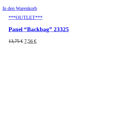
In den Warenkorb
***OUTLET***
Panel “Backbag” 23325
13,75
€
7,56
€