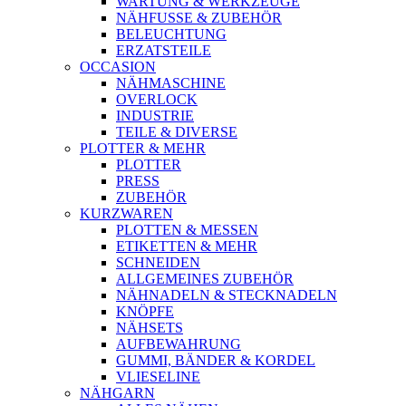
WARTUNG & WERKZEUGE
NÄHFUSSE & ZUBEHÖR
BELEUCHTUNG
ERZATSTEILE
OCCASION
NÄHMASCHINE
OVERLOCK
INDUSTRIE
TEILE & DIVERSE
PLOTTER & MEHR
PLOTTER
PRESS
ZUBEHÖR
KURZWAREN
PLOTTEN & MESSEN
ETIKETTEN & MEHR
SCHNEIDEN
ALLGEMEINES ZUBEHÖR
NÄHNADELN & STECKNADELN
KNÖPFE
NÄHSETS
AUFBEWAHRUNG
GUMMI, BÄNDER & KORDEL
VLIESELINE
NÄHGARN