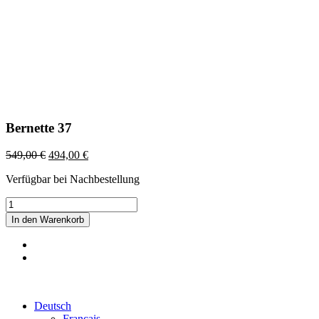
Bernette 37
549,00
€
494,00
€
Verfügbar bei Nachbestellung
Bernette
37
In den Warenkorb
Menge
©2022 Maison Schwind SARL-S |
Impressum
|
Datenschutz
|
AGB
Deutsch
Français