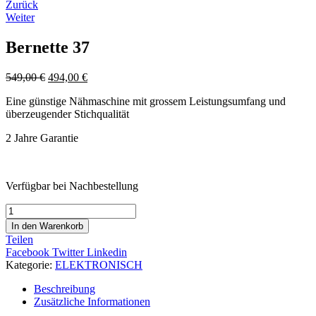
Beitrags-
Zurück
Weiter
Navigation
Bernette 37
549,00
€
494,00
€
Eine günstige Nähmaschine mit grossem Leistungsumfang und
überzeugender Stichqualität
2 Jahre Garantie
Verfügbar bei Nachbestellung
Bernette
37
In den Warenkorb
Menge
Teilen
Facebook
Twitter
Linkedin
Kategorie:
ELEKTRONISCH
Beschreibung
Zusätzliche Informationen