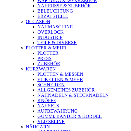
WARTUNG & WERKZEUGE
NÄHFUSSE & ZUBEHÖR
BELEUCHTUNG
ERZATSTEILE
OCCASION
NÄHMASCHINE
OVERLOCK
INDUSTRIE
TEILE & DIVERSE
PLOTTER & MEHR
PLOTTER
PRESS
ZUBEHÖR
KURZWAREN
PLOTTEN & MESSEN
ETIKETTEN & MEHR
SCHNEIDEN
ALLGEMEINES ZUBEHÖR
NÄHNADELN & STECKNADELN
KNÖPFE
NÄHSETS
AUFBEWAHRUNG
GUMMI, BÄNDER & KORDEL
VLIESELINE
NÄHGARN