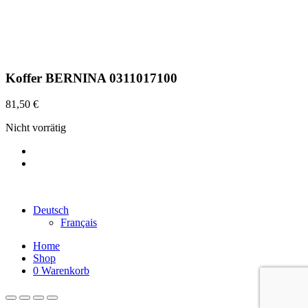
Koffer BERNINA 0311017100
81,50
€
Nicht vorrätig
©2022 Maison Schwind SARL-S |
Impressum
|
Datenschutz
|
AGB
Deutsch
Français
Home
Shop
0
Warenkorb