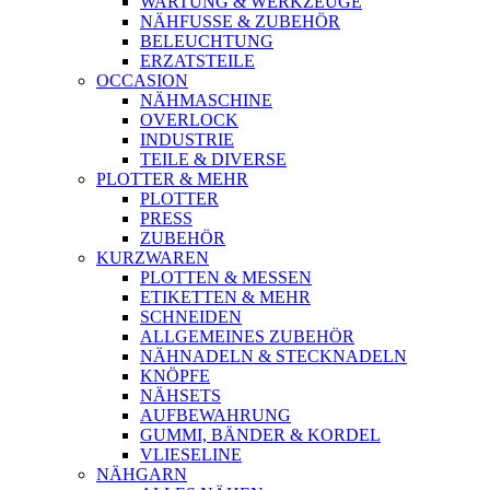
WARTUNG & WERKZEUGE
NÄHFUSSE & ZUBEHÖR
BELEUCHTUNG
ERZATSTEILE
OCCASION
NÄHMASCHINE
OVERLOCK
INDUSTRIE
TEILE & DIVERSE
PLOTTER & MEHR
PLOTTER
PRESS
ZUBEHÖR
KURZWAREN
PLOTTEN & MESSEN
ETIKETTEN & MEHR
SCHNEIDEN
ALLGEMEINES ZUBEHÖR
NÄHNADELN & STECKNADELN
KNÖPFE
NÄHSETS
AUFBEWAHRUNG
GUMMI, BÄNDER & KORDEL
VLIESELINE
NÄHGARN