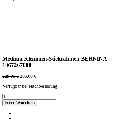
Medium Klemmen-Stickrahmen BERNINA
1067267000
229,00
€
206,00
€
Verfügbar bei Nachbestellung
Medium
Klemmen-
In den Warenkorb
Stickrahmen
BERNINA
1067267000
Menge
©2022 Maison Schwind SARL-S |
Impressum
|
Datenschutz
|
AGB