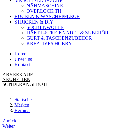
MASCHINENTASCHE
NÄHMASCHINE
OVERLOCK TH
BÜGELN & WÄSCHEPFLEGE
STRICKEN & DIY
SOCKENWOLLE
HÄKEL-STRICKNADEL & ZUBEHÖR
GURT & TASCHENZUBEHÖR
KREATIVES HOBBY
Home
Über uns
Kontakt
ABVERKAUF
NEUHEITEN
SONDERANGEBOTE
Startseite
Marken
Bernina
Beitrags-
Zurück
Weiter
Navigation