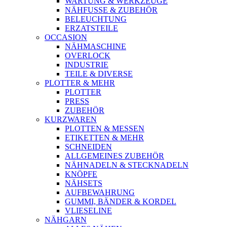
WARTUNG & WERKZEUGE
NÄHFUSSE & ZUBEHÖR
BELEUCHTUNG
ERZATSTEILE
OCCASION
NÄHMASCHINE
OVERLOCK
INDUSTRIE
TEILE & DIVERSE
PLOTTER & MEHR
PLOTTER
PRESS
ZUBEHÖR
KURZWAREN
PLOTTEN & MESSEN
ETIKETTEN & MEHR
SCHNEIDEN
ALLGEMEINES ZUBEHÖR
NÄHNADELN & STECKNADELN
KNÖPFE
NÄHSETS
AUFBEWAHRUNG
GUMMI, BÄNDER & KORDEL
VLIESELINE
NÄHGARN