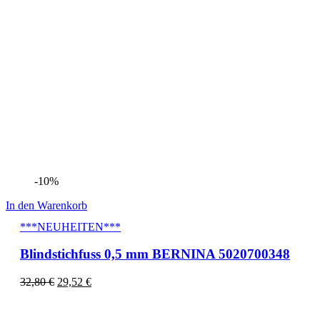
-10%
In den Warenkorb
***NEUHEITEN***
Blindstichfuss 0,5 mm BERNINA 5020700348
32,80
€
29,52
€