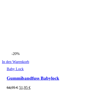
-20%
In den Warenkorb
Baby Lock
Gummibandfuss Babylock
64,95
€
51,95
€