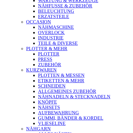
WARTUNG & WERKZEUGE
NÄHFUSSE & ZUBEHÖR
BELEUCHTUNG
ERZATSTEILE
OCCASION
NÄHMASCHINE
OVERLOCK
INDUSTRIE
TEILE & DIVERSE
PLOTTER & MEHR
PLOTTER
PRESS
ZUBEHÖR
KURZWAREN
PLOTTEN & MESSEN
ETIKETTEN & MEHR
SCHNEIDEN
ALLGEMEINES ZUBEHÖR
NÄHNADELN & STECKNADELN
KNÖPFE
NÄHSETS
AUFBEWAHRUNG
GUMMI, BÄNDER & KORDEL
VLIESELINE
NÄHGARN