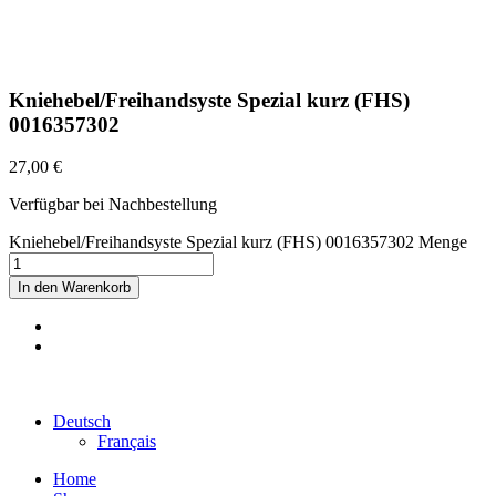
Kniehebel/Freihandsyste Spezial kurz (FHS)
0016357302
27,00
€
Verfügbar bei Nachbestellung
Kniehebel/Freihandsyste Spezial kurz (FHS) 0016357302 Menge
In den Warenkorb
©2022 Maison Schwind SARL-S |
Impressum
|
Datenschutz
|
AGB
Deutsch
Français
Home