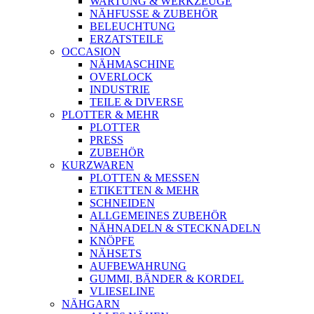
WARTUNG & WERKZEUGE
NÄHFUSSE & ZUBEHÖR
BELEUCHTUNG
ERZATSTEILE
OCCASION
NÄHMASCHINE
OVERLOCK
INDUSTRIE
TEILE & DIVERSE
PLOTTER & MEHR
PLOTTER
PRESS
ZUBEHÖR
KURZWAREN
PLOTTEN & MESSEN
ETIKETTEN & MEHR
SCHNEIDEN
ALLGEMEINES ZUBEHÖR
NÄHNADELN & STECKNADELN
KNÖPFE
NÄHSETS
AUFBEWAHRUNG
GUMMI, BÄNDER & KORDEL
VLIESELINE
NÄHGARN