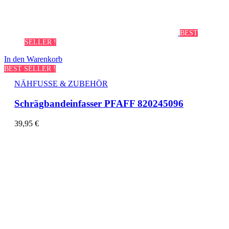
BEST
SELLER !
In den Warenkorb
BEST SELLER !
NÄHFUSSE & ZUBEHÖR
Schrägbandeinfasser PFAFF 820245096
39,95
€