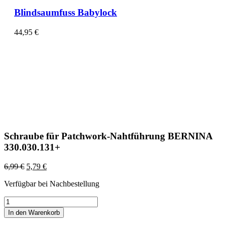
Blindsaumfuss Babylock
44,95
€
Schraube für Patchwork-Nahtführung BERNINA
330.030.131+
6,99
€
5,79
€
Verfügbar bei Nachbestellung
Schraube
für
In den Warenkorb
Patchwork-