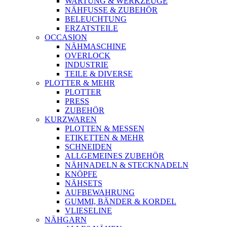
WARTUNG & WERKZEUGE
NÄHFUSSE & ZUBEHÖR
BELEUCHTUNG
ERZATSTEILE
OCCASION
NÄHMASCHINE
OVERLOCK
INDUSTRIE
TEILE & DIVERSE
PLOTTER & MEHR
PLOTTER
PRESS
ZUBEHÖR
KURZWAREN
PLOTTEN & MESSEN
ETIKETTEN & MEHR
SCHNEIDEN
ALLGEMEINES ZUBEHÖR
NÄHNADELN & STECKNADELN
KNÖPFE
NÄHSETS
AUFBEWAHRUNG
GUMMI, BÄNDER & KORDEL
VLIESELINE
NÄHGARN