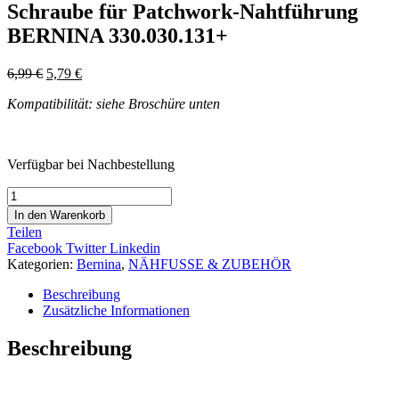
Schraube für Patchwork-Nahtführung
BERNINA 330.030.131+
6,99
€
5,79
€
Kompatibilität: siehe Broschüre unten
Verfügbar bei Nachbestellung
Schraube
für
In den Warenkorb
Patchwork-
Teilen
Nahtführung
Facebook
Twitter
Linkedin
BERNINA
Kategorien:
Bernina
,
NÄHFUSSE & ZUBEHÖR
330.030.131+
Menge
Beschreibung
Zusätzliche Informationen
Beschreibung