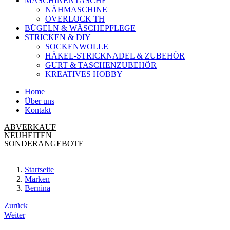
MASCHINENTASCHE
NÄHMASCHINE
OVERLOCK TH
BÜGELN & WÄSCHEPFLEGE
STRICKEN & DIY
SOCKENWOLLE
HÄKEL-STRICKNADEL & ZUBEHÖR
GURT & TASCHENZUBEHÖR
KREATIVES HOBBY
Home
Über uns
Kontakt
ABVERKAUF
NEUHEITEN
SONDERANGEBOTE
Startseite
Marken
Bernina
Beitrags-
Zurück
Weiter
Navigation